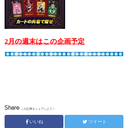
2月の週末はこの企画予定
Share
この記事をシェアしよう！
いいね
ツイート