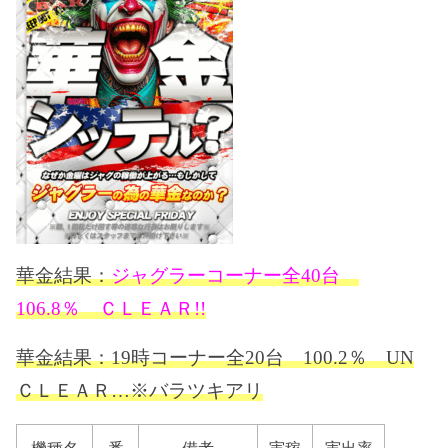
華金結果：
ジャグラーコーナー全40台
106.8％ ＣＬＥＡＲ!!
華金結果：19時コーナー
全20台 100.2％
UN
ＣＬＥＡＲ…※バラツキアリ