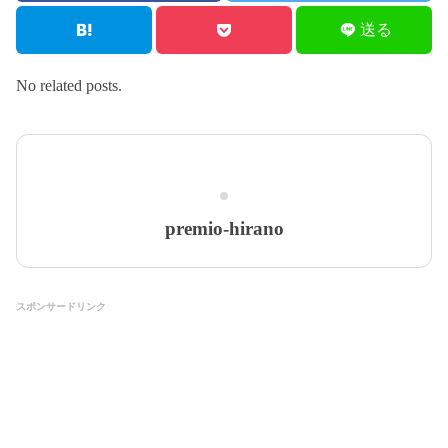
送る
No related posts.
premio-hirano
スポンサードリンク