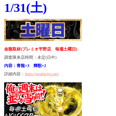
1/31(土)
金龍取材(プレミオ平野店 毎週土曜日)
調査隊来店時間：未定(日中)
内容：青龍×3 輝獣×2
詳細内容：
https://goshinjyu.net/