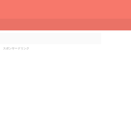
スポンサードリンク