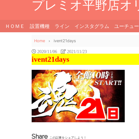
プレミオ平野店オ
ＨＯＭＥ
設置機種
ライン
インスタグラム
ユーチュー
Home
ivent21days
2020/11/06
2021/11/23
ivent21days
Share
この記事をシェアしよう！