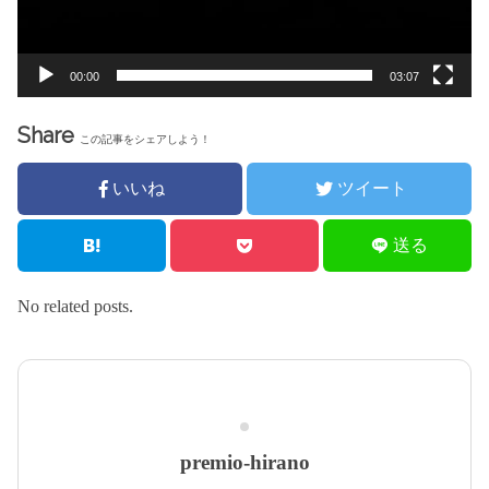
00:00
03:07
Share
この記事をシェアしよう！
いいね
ツイート
送る
No related posts.
premio-hirano