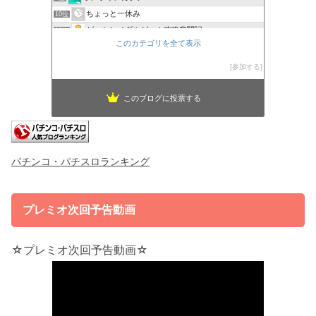
ちょっと一休み
10位
ゲーセンメダルゲーム攻略奮闘記
11位
このカテゴリを全て表示
電子的な日常
12位
遊びを全力で楽しんでいく
13位
参加する
りーやまのサミタでプラス収支を狙う男のボヤキ
14位
プレミアムキングの回胴日記〜人の行く裏に道あり花の山〜
15位
このブログに投票する
パチンコ・パチスロランキング
プレミオ次回予告動画
☆プレミオ次回予告動画☆