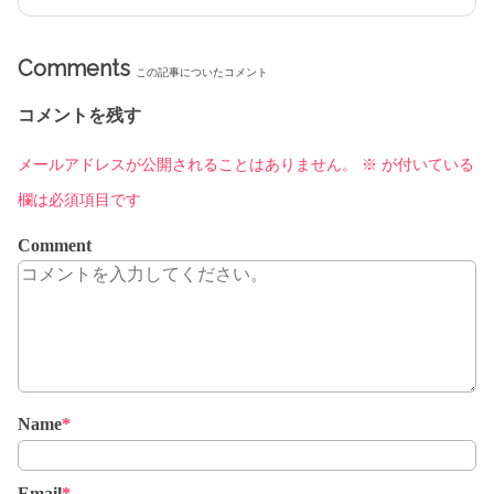
Comments
この記事についたコメント
コメントを残す
メールアドレスが公開されることはありません。
※
が付いている
欄は必須項目です
Comment
Name
*
Email
*