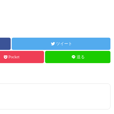
ツイート
Pocket
送る