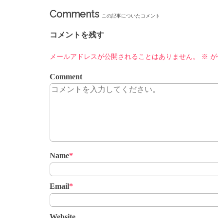
Comments
この記事についたコメント
コメントを残す
メールアドレスが公開されることはありません。
※
が
Comment
Name
*
Email
*
Website