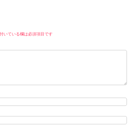
付いている欄は必須項目です