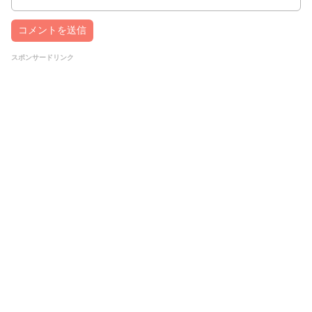
スポンサードリンク