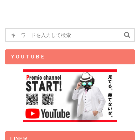
ＹＯＵＴＵＢＥ
LINE@