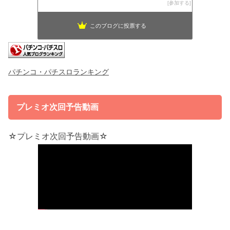
参加する
このブログに投票する
パチンコ・パチスロランキング
プレミオ次回予告動画
☆プレミオ次回予告動画☆