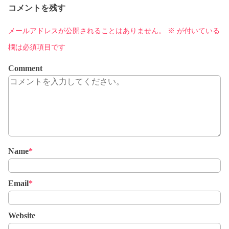
コメントを残す
メールアドレスが公開されることはありません。
※
が付いている
欄は必須項目です
Comment
Name
*
Email
*
Website