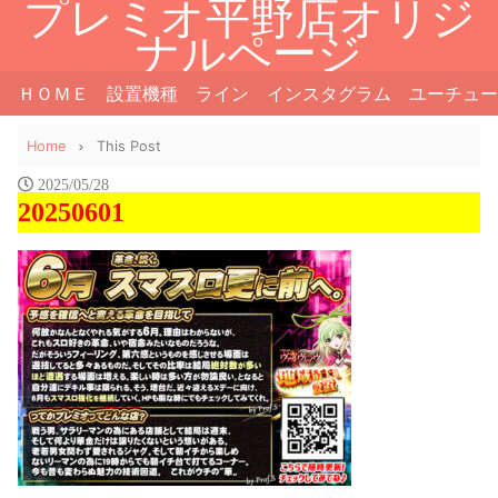
プレミオ平野店オリジ
ナルページ
ＨＯＭＥ
設置機種
ライン
インスタグラム
ユーチュー
Home
This Post
2025/05/28
20250601