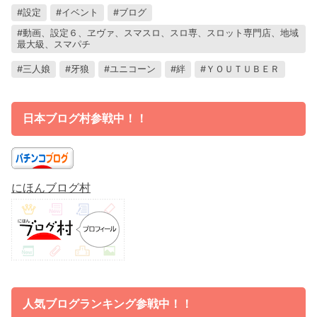
設定
イベント
ブログ
動画、設定６、ヱヴァ、スマスロ、スロ専、スロット専門店、地域
最大級、スマパチ
三人娘
牙狼
ユニコーン
絆
ＹＯＵＴＵＢＥＲ
日本ブログ村参戦中！！
にほんブログ村
人気ブログランキング参戦中！！