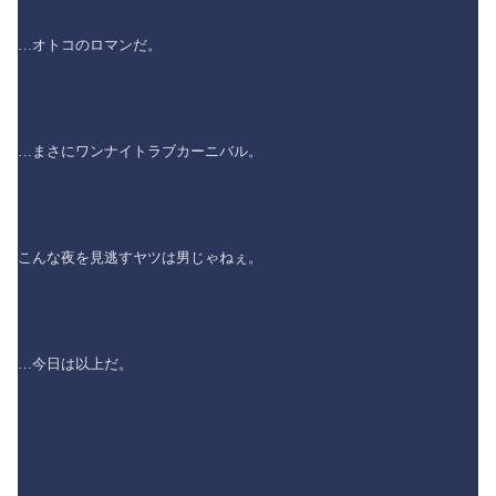
…オトコのロマンだ。
…まさにワンナイトラブカーニバル。
こんな夜を見逃すヤツは男じゃねぇ。
…今日は以上だ。