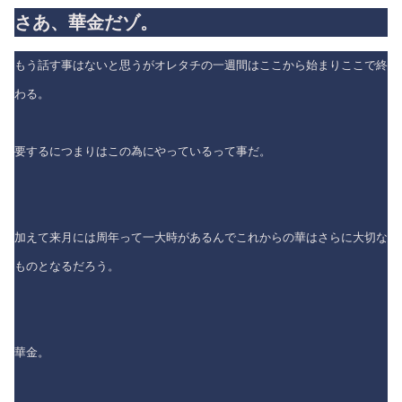
さあ、華金だゾ。
もう話す事はないと思うがオレタチの一週間はここから始まりここで終
わる。
要するにつまりはこの為にやっているって事だ。
加えて来月には周年って一大時があるんでこれからの華はさらに大切な
ものとなるだろう。
華金。