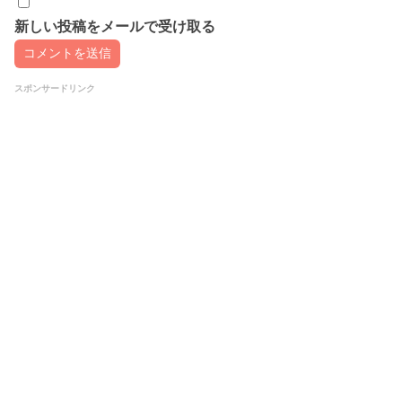
新しい投稿をメールで受け取る
スポンサードリンク