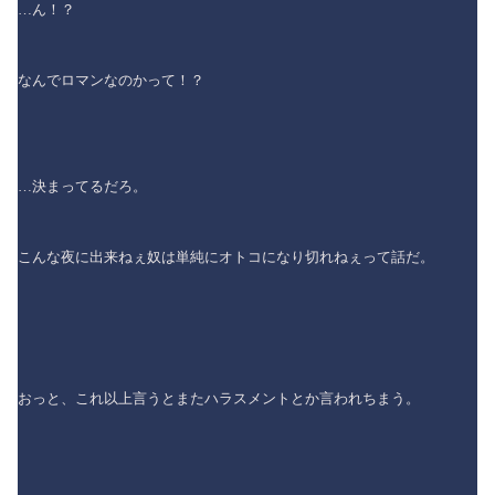
…ん！？
なんでロマンなのかって！？
…決まってるだろ。
こんな夜に出来ねぇ奴は単純にオトコになり切れねぇって話だ。
おっと、これ以上言うとまたハラスメントとか言われちまう。