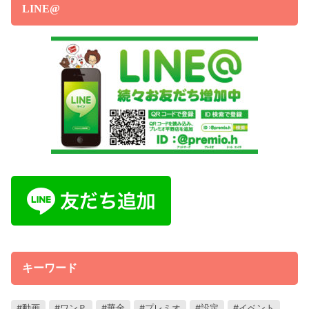
LINE@
キーワード
動画
ワンＰ
華金
プレミオ
設定
イベント