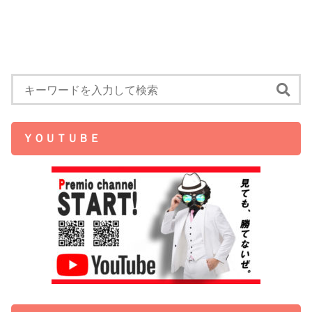
ＹＯＵＴＵＢＥ