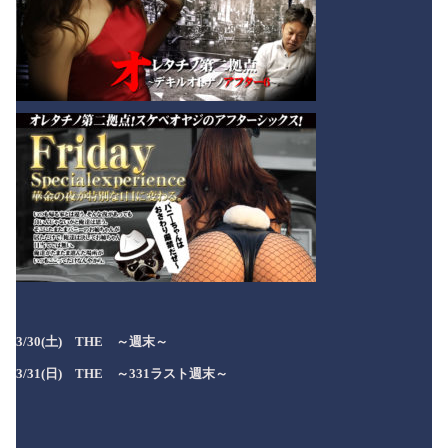
3/30(土) THE ～週末～
3/31(日) THE ～331ラスト週末～