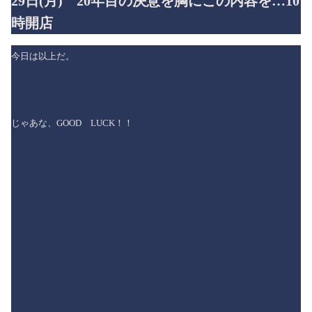
29日(月) 20年目の決意を胸にこの内容を…10
時開店
今日は以上だ。
じゃあな、GOOD LUCK！！