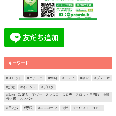
キーワード
スロット
パチンコ
動画
ワンＰ
華金
プレミオ
設定
イベント
ブログ
動画、設定６、ヱヴァ、スマスロ、スロ専、スロット専門店、地域
最大級、スマパチ
三人娘
牙狼
ユニコーン
絆
ＹＯＵＴＵＢＥＲ