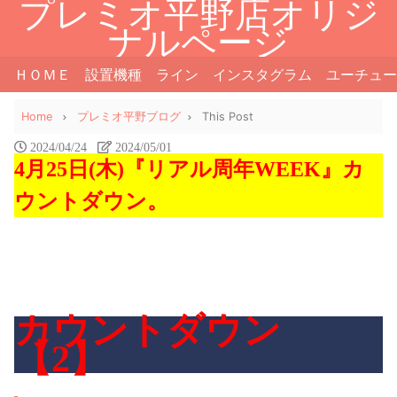
プレミオ平野店オリジ
ナルページ
ＨＯＭＥ
設置機種
ライン
インスタグラム
ユーチュー
Home
プレミオ平野ブログ
This Post
2024/04/24
2024/05/01
4月25日(木)『リアル周年WEEK』カ
ウントダウン。
カウントダウン
【2】