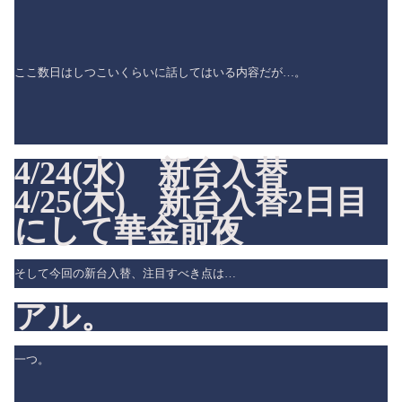
ここ数日はしつこいくらいに話してはいる内容だが…。
4/24(水) 新台入替
4/25(木) 新台入替2日目
にして華金前夜
そして今回の新台入替、注目すべき点は…
アル。
一つ。