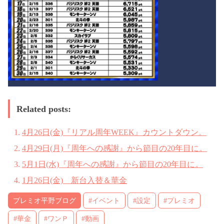
Related posts:
4月26日(金)『リアル周年WEEK』カウントダウン。
4月29日(月)『周年への感謝』から節目の20年目に。
5月1日(水)『周年への感謝』から節目の20年目に。
1月26日(金) 新台入替＆華金
プレミオ平野ブログ
#イベント
#設定
#プレミオ
#華金
#ワンＰ
#動画