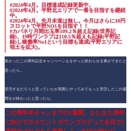
#2024年4月。目標達成記録更新中。
#2024年4月。平野北エリアで一番を目指すを継続
中。
#2024年4月。先月未達は無し。今月はさらに10円
スロットで平野NO1を目指す！！
#カバネリ月間出玉率109.2％超え記録(世界記
録)、19時ワンラブは110.5％超えも記録(平野記
録)し稼働率No1という目標も達成(平野エリアに
領土を拡大)。
長かったこの周年記念キャンペーンもをやっと終わらせる事ができたと
思ったら。
苦労するだろうと思っていたが実際にやってみてもっと苦労したこの週
間をが終わったと思ったら。
この周年本チャンまでの1週間、またまた周年
に向けてのカウントダウンブログって名目で1