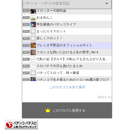
とあるWebコメンテーター･調査員の雑用議事録
31位
スロッター可能性論
32位
おまめんこ
33位
学生最後のパチンコライフ
34位
まったり５スロット
35位
楽しくスロット！
36位
プレミオ平野店のオフィシャルサイト
37位
ツカンコな戦いにおける人生の哲学_Ver４
38位
七転八起【ダルマ】の転んでも立ち上がり人生ブログ
39位
スロパチで今日も負けたまとめ
40位
パチってスロって…時々麻雀
41位
パチンコで生き残るためのイロハby鷹の眼ブログ
42位
リーマンスロッターの収支日記
このカテゴリを全て表示
43位
ジャグラーマニア
44位
参加する
このブログに投票する