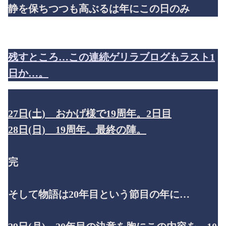
静を保ちつつも高ぶるは年にこの日のみ
残すところ…この連続ゲリラブログもラスト1
日か…。
27日(土) おかげ様で19周年。2日目
28日(日) 19周年。最終の陣。
完
そして物語は20年目という節目の年に…