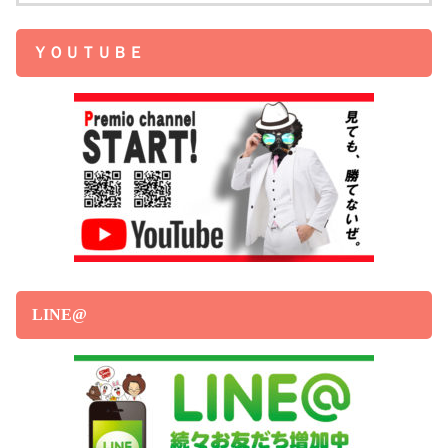
ＹＯＵＴＵＢＥ
LINE@