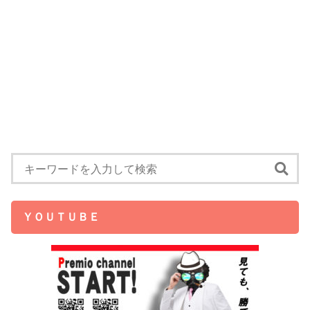
ＹＯＵＴＵＢＥ