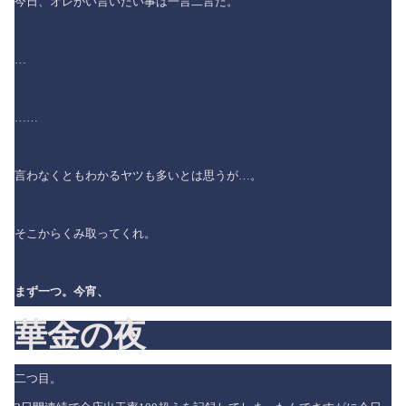
今日、オレがい言いたい事は一言二言だ。
…
……
言わなくともわかるヤツも多いとは思うが…。
そこからくみ取ってくれ。
まず一つ。今宵、
華金の夜
二つ目。