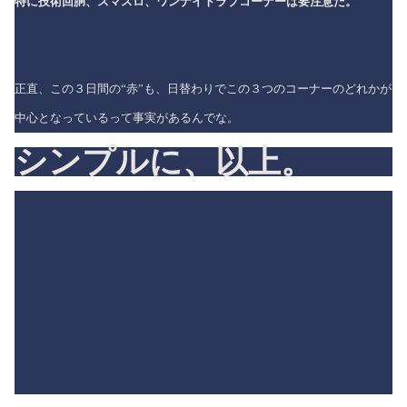
特に技術回胴、スマスロ、ワンナイトラブコーナーは要注意だ。
正直、この３日間の“赤”も、日替わりでこの３つのコーナーのどれかが
中心となっているって事実があるんでな。
シンプルに、以上。