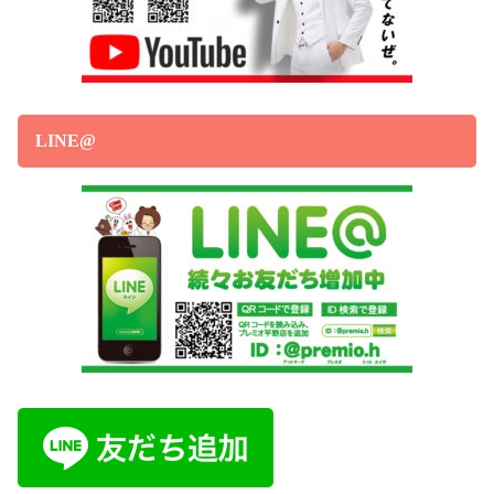
LINE@