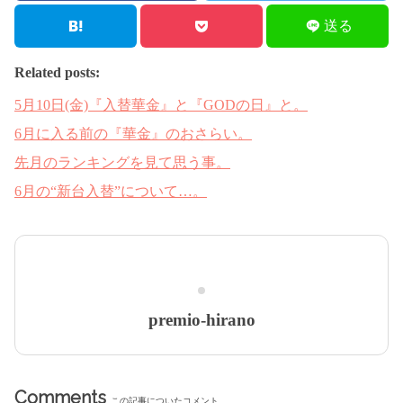
送る
Related posts:
5月10日(金)『入替華金』と『GODの日』と。
6月に入る前の『華金』のおさらい。
先月のランキングを見て思う事。
6月の“新台入替”について…。
premio-hirano
Comments
この記事についたコメント