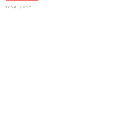
スポンサードリンク