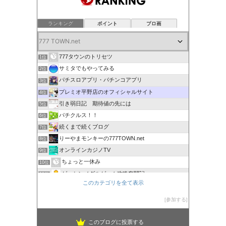
ランキング
ポイント
ブロ画
777タウンのトリセツ
1位
サミタでもやってみる
2位
パチスロアプリ・パチンコアプリ
3位
プレミオ平野店のオフィシャルサイト
4位
引き弱日記 期待値の先には
5位
パチクルス！！
6位
続くまで続くブログ
7位
りーやまモンキーの777TOWN.net
8位
オンラインカジノTV
9位
ちょっと一休み
10位
ゲーセンメダルゲーム攻略奮闘記
11位
このカテゴリを全て表示
電子的な日常
12位
遊びを全力で楽しんでいく
13位
参加する
りーやまのサミタでプラス収支を狙う男のボヤキ
14位
プレミアムキングの回胴日記〜人の行く裏に道あり花の山〜
15位
このブログに投票する