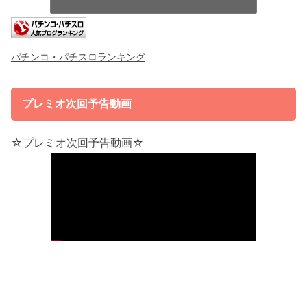
パチンコ・パチスロランキング
プレミオ次回予告動画
☆プレミオ次回予告動画☆
Share
この記事をシェアしよう！