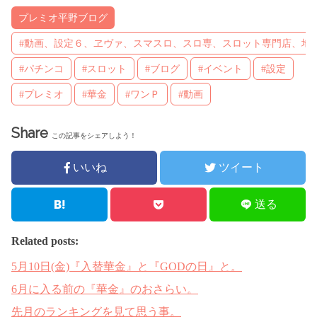
プレミオ平野ブログ
#動画、設定６、ヱヴァ、スマスロ、スロ専、スロット専門店、地
#パチンコ
#スロット
#ブログ
#イベント
#設定
#プレミオ
#華金
#ワンＰ
#動画
Share
この記事をシェアしよう！
いいね
ツイート
送る
Related posts:
5月10日(金)『入替華金』と『GODの日』と。
6月に入る前の『華金』のおさらい。
先月のランキングを見て思う事。