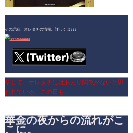
その詳細、オレタチの情報。詳しくは↓↓↓
そして、オレタチにはあまり関係がないと思
われている、この日も。
華金の夜からの流れがこ
こに。