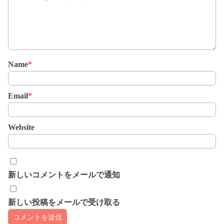
Name
*
Email
*
Website
新しいコメントをメールで通知
新しい投稿をメールで受け取る