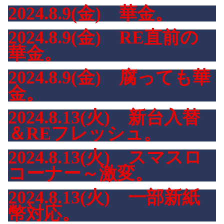
2024.8.9(金) 華金。
2024.8.9(金) RE直前の
華金。
2024.8.9(金) 腐っても華
金。
2024.8.13(火) 新台入替
＆REフレッシュ。
2024.8.13(火) スマスロ
コーナー～激変。
2024.8.13(火) 一部新紙
幣対応。