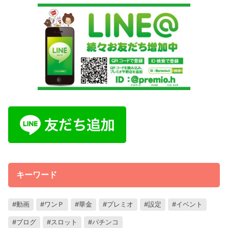
キーワード
動画
ワンＰ
華金
プレミオ
設定
イベント
ブログ
スロット
パチンコ