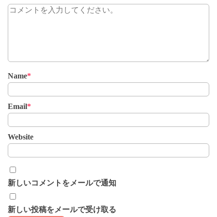
Name
*
Email
*
Website
新しいコメントをメールで通知
新しい投稿をメールで受け取る