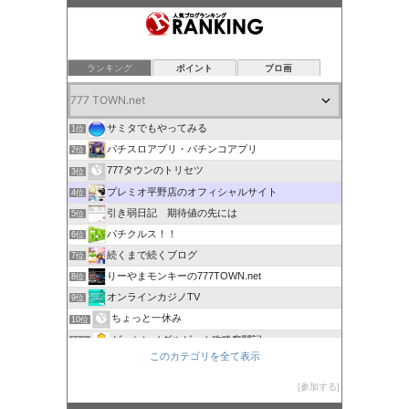
ランキング
ポイント
ブロ画
サミタでもやってみる
1位
パチスロアプリ・パチンコアプリ
2位
777タウンのトリセツ
3位
プレミオ平野店のオフィシャルサイト
4位
引き弱日記 期待値の先には
5位
パチクルス！！
6位
続くまで続くブログ
7位
りーやまモンキーの777TOWN.net
8位
オンラインカジノTV
9位
ちょっと一休み
10位
ゲーセンメダルゲーム攻略奮闘記
11位
このカテゴリを全て表示
電子的な日常
12位
遊びを全力で楽しんでいく
13位
参加する
りーやまのサミタでプラス収支を狙う男のボヤキ
14位