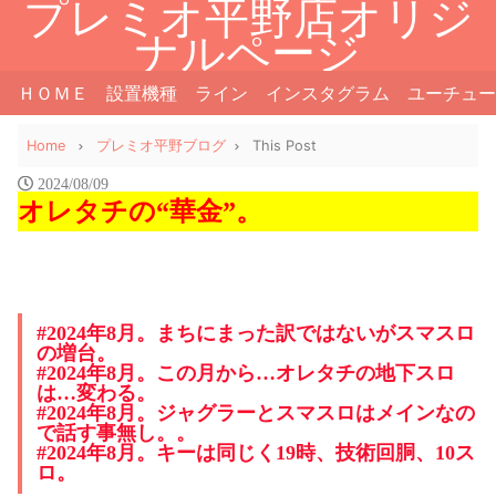
プレミオ平野店オリジ
ナルページ
ＨＯＭＥ
設置機種
ライン
インスタグラム
ユーチュー
Home
プレミオ平野ブログ
This Post
2024/08/09
オレタチの“華金”。
#2024年8月。まちにまった訳ではないがスマスロ
の増台。
#2024年8月。この月から…オレタチの地下スロ
は…変わる。
#2024年8月。ジャグラーとスマスロはメインなの
で話す事無し。。
#2024年8月。キーは同じく19時、技術回胴、10ス
ロ。