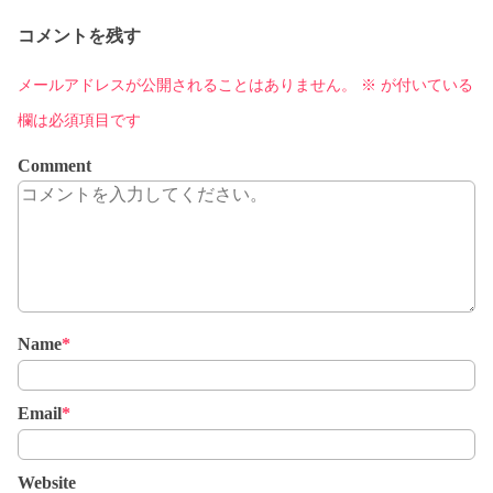
コメントを残す
メールアドレスが公開されることはありません。
※
が付いている
欄は必須項目です
Comment
Name
*
Email
*
Website