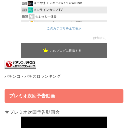
りーやまモンキーの777TOWN.net
8位
オンラインカジノTV
9位
ちょっと一休み
10位
ゲーセンメダルゲーム攻略奮闘記
11位
このカテゴリを全て表示
電子的な日常
12位
遊びを全力で楽しんでいく
13位
参加する
りーやまのサミタでプラス収支を狙う男のボヤキ
14位
プレミアムキングの回胴日記〜人の行く裏に道あり花の山〜
15位
このブログに投票する
パチンコ・パチスロランキング
プレミオ次回予告動画
☆プレミオ次回予告動画☆