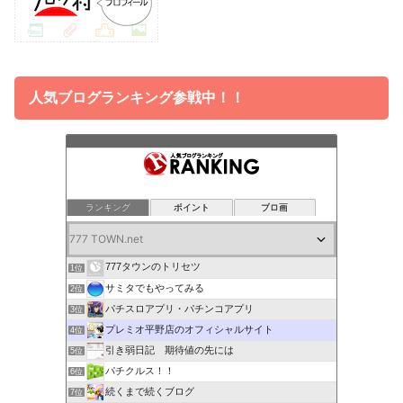
人気ブログランキング参戦中！！
ランキング
ポイント
ブロ画
777タウンのトリセツ
1位
サミタでもやってみる
2位
パチスロアプリ・パチンコアプリ
3位
プレミオ平野店のオフィシャルサイト
4位
引き弱日記 期待値の先には
5位
パチクルス！！
6位
続くまで続くブログ
7位