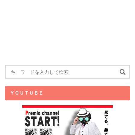
ＹＯＵＴＵＢＥ