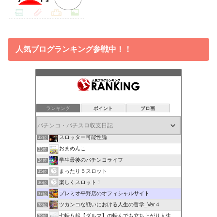
人気ブログランキング参戦中！！
ランキング
ポイント
ブロ画
広川のまぁまぁ逆十万枚
30位
とあるWebコメンテーター･調査員の雑用議事録
31位
スロッター可能性論
32位
おまめんこ
33位
学生最後のパチンコライフ
34位
まったり５スロット
35位
楽しくスロット！
36位
プレミオ平野店のオフィシャルサイト
37位
ツカンコな戦いにおける人生の哲学_Ver４
38位
七転八起【ダルマ】の転んでも立ち上がり人生ブログ
39位