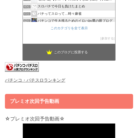
スロパチで今日も負けたまとめ
40位
パチってスロって…時々麻雀
41位
パチンコで生き残るためのイロハby鷹の眼ブログ
42位
リーマンスロッターの収支日記
このカテゴリを全て表示
43位
ジャグラーマニア
44位
参加する
このブログに投票する
パチンコ・パチスロランキング
プレミオ次回予告動画
☆プレミオ次回予告動画☆