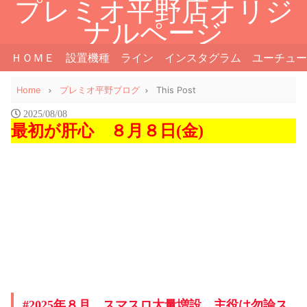
プレミオ平野店オリジ
ナルページ
ＨＯＭＥ
設置機種
ライン
インスタグラム
ユーチュー
Home
プレミオ平野ブログ
This Post
2025/08/08
最初が肝心 ８月８日(金)
#2025年８月。スマスロ大量増設、主役は勿論ス