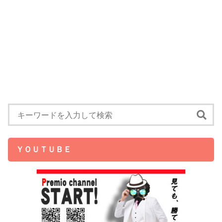
ＹＯＵＴＵＢＥ