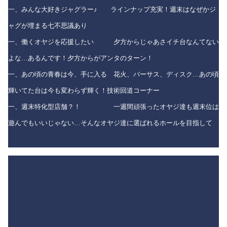
一、みんな大好きジャグラー♪ ラインナップ充実！週末はなぜかジ
ャグが埋まる七不思議あり
一、働くオヤジを応援したい 夕方からじゃあさイチ台なんてない
よな…あるんです！夕方からがアンタのターン！
一、あの頃の青春は今、手に入る 花火、バーサス、ディスク…あの頃
輝いてた台は今も変わらず輝く！技術回道コーナー
一、週末特化型店舗？！ 一週間頑張ったオヤジ達も週末位は
遊んでもいいじゃない…そんなオヤジ達に選ばれるホールを目指して