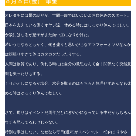
８月８日(金) 華金
オレタチには麺の話だが、世間一般ではいよいよお盆休みのスタート。
日本を支えている働くオヤジ達、休める時にはしっかり休んでほしい。
余談にはなるが息子がまた熱中症になりかけた。
若いうちならともかく、働き盛りと思いがちなアラフォーオヤジなんか
は頑張りすぎて体はガタガタだったりする。
人間は物質であり、倒れる時には自分の意思なんて全く関係なく突然意
識を失ったりもする。
くりかえしになるが塩分、水分を取るのはもちろん無理せずみんなも休
める時はゆっくり休んで欲しい。
さて、周りはイベントだ周年だとにぎやかになっている中だがもちろん
ウチも黙ってるわけじゃない。
特別な事はしない。なぜなら毎日(週末)がスペシャル ♪竹内まりやさ