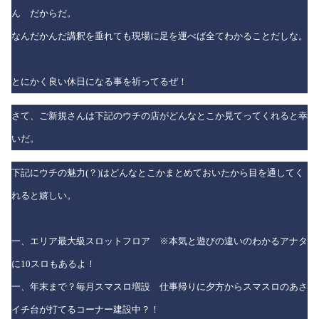
ん だからだ。
なんだかんだ講釈を垂れても現場に足を運べば全てわかることだしな。
とにかく良い休日になる事を祈ってるぜ！
さて、ご新規さんは下記のウチの店がどんなとこか見てってくれると幸
いだ。
下記にウチの魅力(？)はどんなとこかまとめておいたから目を通してく
れると嬉しい。
一、エリア最大級スロットフロア ※本気と遊びの違いのわかるアナタ
に10スロもあるよ！
一、年末まで？毎月スマスロ増設 仕事帰りに夕方からスマスロのあさ
イチ台が打てるコーナー建設中？！