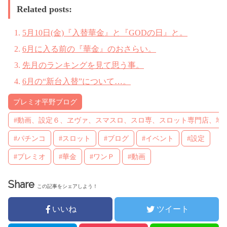
Related posts:
5月10日(金)『入替華金』と『GODの日』と。
6月に入る前の『華金』のおさらい。
先月のランキングを見て思う事。
6月の“新台入替”について…。
プレミオ平野ブログ
#動画、設定６、ヱヴァ、スマスロ、スロ専、スロット専門店、地
#パチンコ
#スロット
#ブログ
#イベント
#設定
#プレミオ
#華金
#ワンＰ
#動画
Share
この記事をシェアしよう！
いいね
ツイート