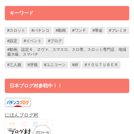
キーワード
スロット
パチンコ
動画
ワンＰ
華金
プレミオ
設定
イベント
ブログ
動画、設定６、ヱヴァ、スマスロ、スロ専、スロット専門店、地域
最大級、スマパチ
三人娘
牙狼
ユニコーン
絆
ＹＯＵＴＵＢＥＲ
日本ブログ村参戦中！！
にほんブログ村