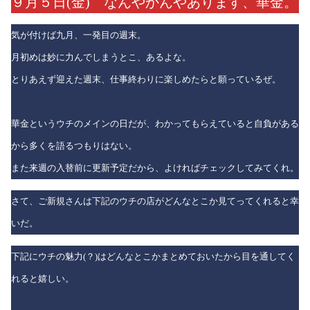
９月５日(金) なんやかんやあります、華金。
気が付けば九月、一発目の週末。
月初めは妙に力んでしまうとこ、あるよな。
とりあえず迎えた週末、仕事終わりに楽しめたらと願っているぜ。
華金というウチのメインの日だが、わかってもらえていると自負がある
から多くを語るつもりはない。
また来週の入替前に更新予定だから、よければチェックしてみてくれ。
さて、ご新規さんは下記のウチの店がどんなとこか見てってくれると幸
いだ。
下記にウチの魅力(？)はどんなとこかまとめておいたから目を通してく
れると嬉しい。