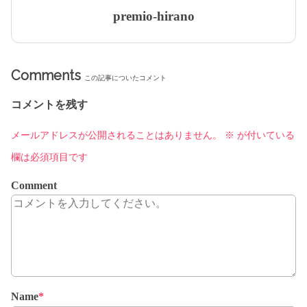
premio-hirano
Comments
この記事についたコメント
コメントを残す
メールアドレスが公開されることはありません。
※
が付いている
欄は必須項目です
Comment
Name
*