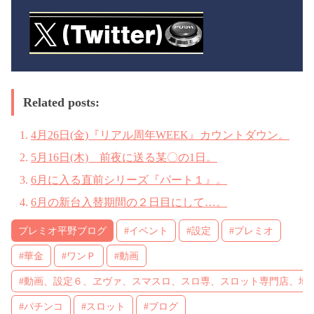
Related posts:
4月26日(金)『リアル周年WEEK』カウントダウン。
5月16日(木) 前夜に送る某〇の1日。
6月に入る直前シリーズ『パート１』。
6月の新台入替期間の２日目にして…。
プレミオ平野ブログ
#イベント
#設定
#プレミオ
#華金
#ワンＰ
#動画
#動画、設定６、ヱヴァ、スマスロ、スロ専、スロット専門店、地
#パチンコ
#スロット
#ブログ