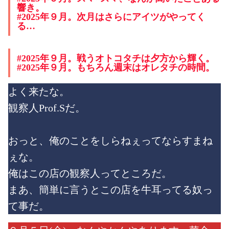
響き。
#2025年９月。次月はさらにアイツがやってく
る…
#2025年９月。戦うオトコタチは夕方から輝く。
#2025年９月。もちろん週末はオレタチの時間。
よく来たな。
観察人Prof.Sだ。
おっと、俺のことをしらねぇってならすまね
ぇな。
俺はこの店の観察人ってところだ。
まあ、簡単に言うとこの店を牛耳ってる奴っ
て事だ。