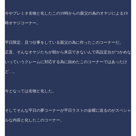
今やプレミオ名物と化したこの19時からの親父の為のオヤジによる19
時オヤジコーナー。
平日限定、且つ仕事をしている親父の為に作ったこのコーナーだ。
正直、そんなオヤジたちが朝から来店できないんで高設定台がつかめな
いっていうクレームに対応する為に始めたこのコーナーではあったけ
ど…。
今となっては名物と化した。
そしてそんな平日の夢コーナーが平日ラストの金曜に送るのがスペシャ
ルな内容と化したこのコーナー。