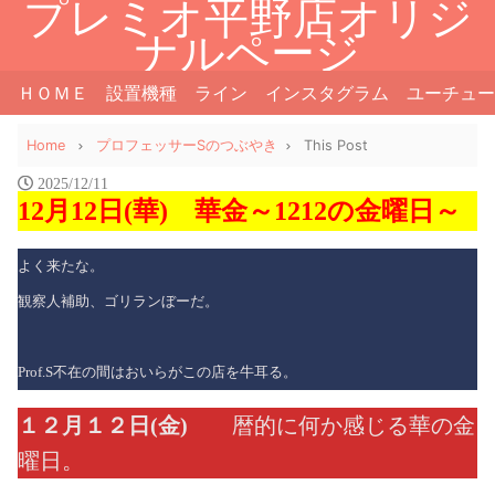
プレミオ平野店オリジ
ナルページ
ＨＯＭＥ
設置機種
ライン
インスタグラム
ユーチュー
Home
プロフェッサーSのつぶやき
This Post
2025/12/11
12月12日(華) 華金～1212の金曜日～
よく来たな。
観察人補助、ゴリランぼーだ。
Prof.S不在の間はおいらがこの店を牛耳る。
１２月１２日(金)
暦的に何か感じる華の金
曜日。