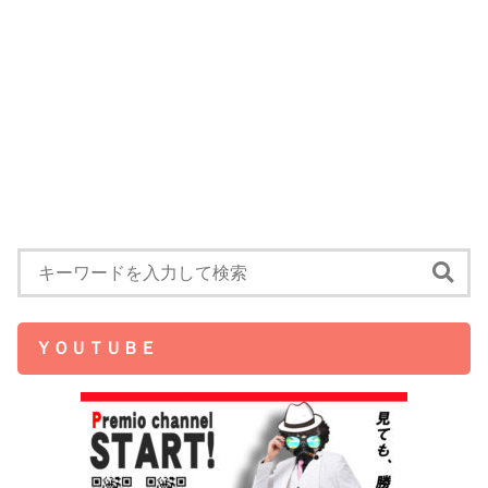
ＹＯＵＴＵＢＥ