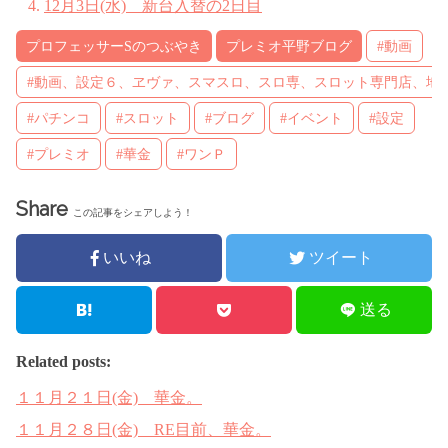
12月3日(水) 新台入替の2日目
プロフェッサーSのつぶやき
プレミオ平野ブログ
#動画
#動画、設定６、ヱヴァ、スマスロ、スロ専、スロット専門店、地
#パチンコ
#スロット
#ブログ
#イベント
#設定
#プレミオ
#華金
#ワンＰ
Share
この記事をシェアしよう！
いいね
ツイート
送る
Related posts:
１１月２１日(金) 華金。
１１月２８日(金) RE目前、華金。