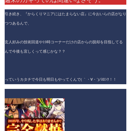
引き続き、『からくりマニアにはたまらない店』に今おいらの店がなり
つつあるんで、
玄人好みの技術回道や19時コーナーだけの店からの脱却を目指してる
んで今後も宜しくって感じかな？？
っていうカタチで今日も明日もやってくんで( ｀・∀・´)ﾉﾖﾛｼｸ！！