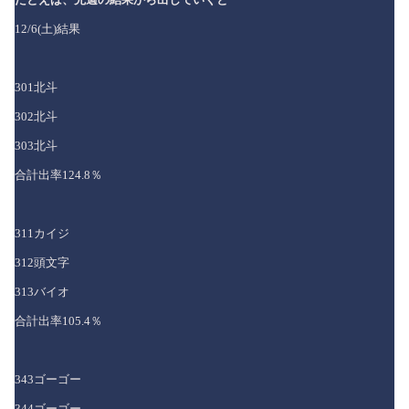
12/6(土)結果
301北斗
302北斗
303北斗
合計出率124.8％
311カイジ
312頭文字
313バイオ
合計出率105.4％
343ゴーゴー
344ゴーゴー