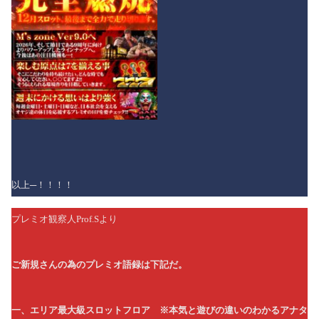
以上─！！！！
プレミオ観察人Prof.Sより
ご新規さんの為のプレミオ語録は下記だ。
一、エリア最大級スロットフロア ※本気と遊びの違いのわかるアナタ