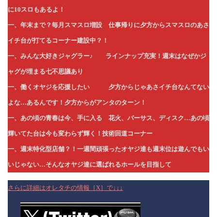
に10スロもあるよ！
一、年末まで？毎月スマスロ増設 仕事帰りに夕方からスマスロのあさ
イチ台が打てるコーナー建設中？！
一、みんな大好きジャグラー♪ ラインナップ充実！週末はなぜかジ
ャグが埋まる七不思議あり
一、働くオヤジを応援したい 夕方からじゃあさイチ台なんてない
よな…あるんです！夕方からがアンタのターン！
一、あの頃の青春は今、手に入る 花火、バーサス、ディスク…あの頃
輝いてた台は今も変わらず輝く！技術回道コーナー
一、週末特化型店舗？！一週間頑張ったオヤジ達も週末位は遊んでもい
いじゃない…そんなオヤジ達に選ばれるホールを目指して
さらに詳細はオレタチの情報［X］で↓↓↓