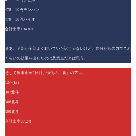
478 10円モンハン
479 10円バイオ
合計出率104.8％
まあ、全部が全部よく動いていた訳じゃないけど、自分たちの力でこれ
くらいの結果を出せたのは及第点だとは思う。
そして週末企画2日目、恒例の『裏』のアレ。
12/7(日)
307北斗
308北斗
309北斗
合計出率87.2％