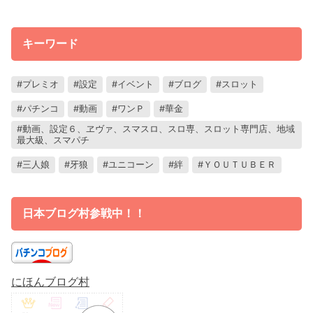
キーワード
プレミオ
設定
イベント
ブログ
スロット
パチンコ
動画
ワンＰ
華金
動画、設定６、ヱヴァ、スマスロ、スロ専、スロット専門店、地域
最大級、スマパチ
三人娘
牙狼
ユニコーン
絆
ＹＯＵＴＵＢＥＲ
日本ブログ村参戦中！！
にほんブログ村