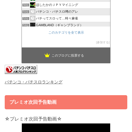
ほしたかのＪＰＹマイニング
50位
パチンコ・パチスロ噂のアレ
51位
パチってスロって…時々麻雀
52位
GAMBLAND（ギャンブランド）
53位
ゆる＊オタデイズ
このカテゴリを全て表示
54位
ヨッシーのブラックアウト〜こんなに貧乏になるとは
55位
参加する
このブログに投票する
パチンコ・パチスロランキング
プレミオ次回予告動画
☆プレミオ次回予告動画☆