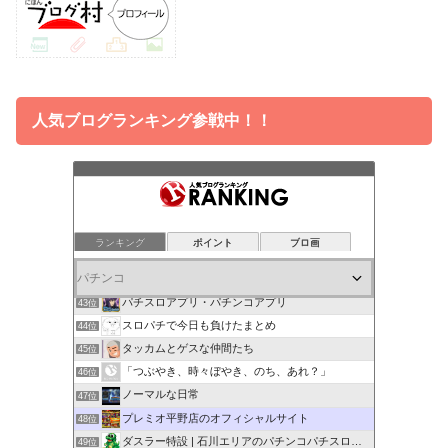
人気ブログランキング参戦中！！
ランキング
ポイント
ブロ画
交渉人 糸柳達成
41位
ギャンブルクラブ
42位
パチスロアプリ・パチンコアプリ
43位
スロパチで今日も負けたまとめ
44位
タッカムとゲスな仲間たち
45位
「つぶやき、時々ぼやき、のち、あれ？」
46位
ノーマルな日常
47位
プレミオ平野店のオフィシャルサイト
48位
ダスラー特設 | 石川エリアのパチンコパチスロ最新機種・取材
49位