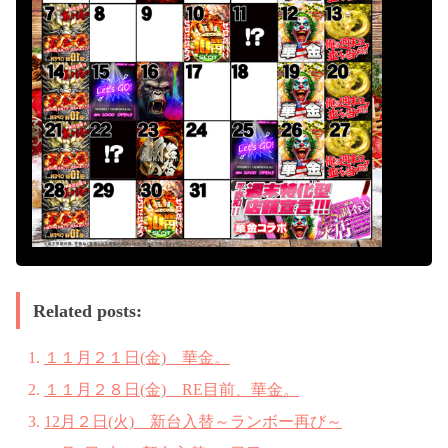
Related posts:
１１月２１日(金) 華金。
１１月２８日(金) RE目前、華金。
12月２日(火) 新台入替～ランボー再び～