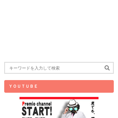
ＹＯＵＴＵＢＥ