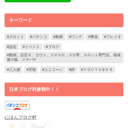
キーワード
スロット
パチンコ
動画
ワンＰ
華金
プレミオ
設定
イベント
ブログ
動画、設定６、ヱヴァ、スマスロ、スロ専、スロット専門店、地域
最大級、スマパチ
三人娘
牙狼
ユニコーン
絆
ＹＯＵＴＵＢＥＲ
日本ブログ村参戦中！！
にほんブログ村