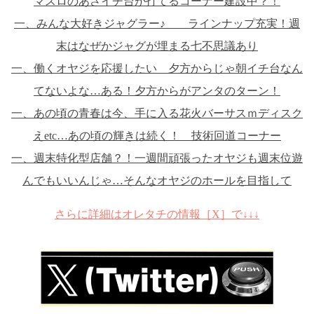
マスロのあさイチ台が打てるコーナー建設中？！
一、みんな大好きジャグラー♪ ラインナップ充実！週
末はなぜかジャグが埋まる七不思議あり
一、働くオヤジを応援したい 夕方からじゃ朝イチ台なん
てないよな…ある！夕方からがアンタのターン！
一、あの頃の青春は今、手に入る花火バーサスｍディスク
えetc…あの頃の輝きは続く！ 技術回道コーナー
一、週末特化型店舗？！一週間頑張ったオヤジも週末位遊
んでもいいんじゃ…そんなオヤジのホールを目指して
さらに詳細はオレタチの情報［X］で↓↓↓