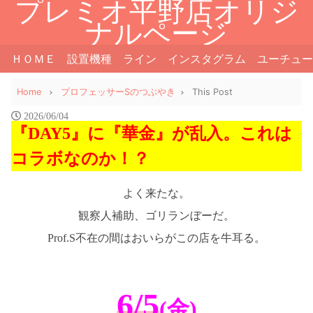
プレミオ平野店オリジ
ナルページ
ＨＯＭＥ
設置機種
ライン
インスタグラム
ユーチュー
Home
プロフェッサーSのつぶやき
This Post
2026/06/04
『DAY5』に『華金』が乱入。これは
コラボなのか！？
よく来たな。
観察人補助、ゴリランぼーだ。
Prof.S不在の間はおいらがこの店を牛耳る。
6/5
(金)