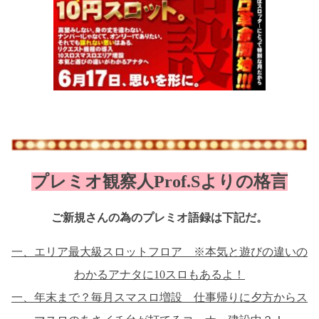
プレミオ観察人Prof.Sよりの格言
ご新規さんの為のプレミオ語録は下記だ。
一、エリア最大級スロットフロア ※本気と遊びの違いの
わかるアナタに10スロもあるよ！
一、年末まで？毎月スマスロ増設 仕事帰りに夕方からス