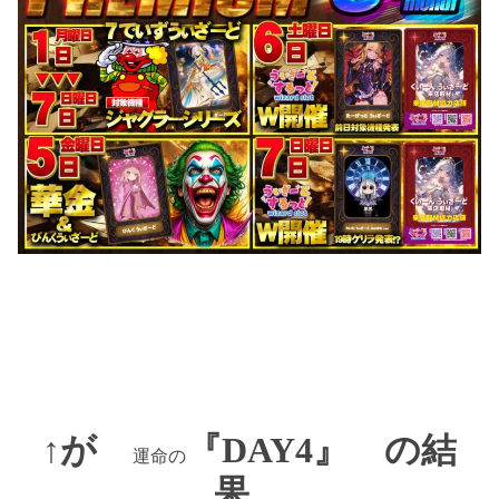
↑が
『DAY4』 の結
運命の
果。