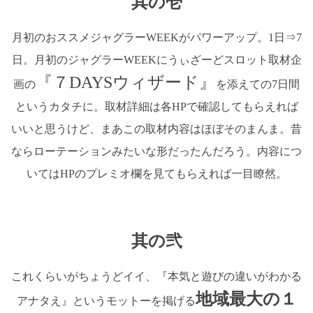
其の壱
月初のおススメジャグラーWEEKがパワーアップ。1日⇒7
日。月初のジャグラーWEEKにうぃざーどスロット取材企
『７DAYSウィザード』
画の
を添えての7日間
というカタチに。取材詳細は各HPで確認してもらえれば
いいと思うけど、まあこの取材内容はほぼそのまんま。昔
ならローテーションみたいな形だったんだろう。内容につ
いてはHPのプレミオ欄を見てもらえれば一目瞭然。
其の弐
これくらいがちょうどイイ、『本気と遊びの違いがわかる
地域最大の１
アナタえ』というモットーを掲げる