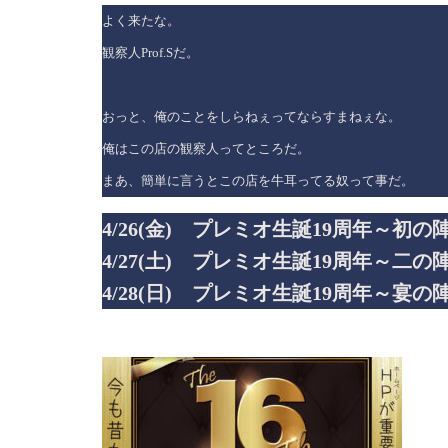
よく来たな。
観察人Prof.Sだ。
おっと、俺のことをしらねぇってならすまねぇな。
俺はこの店の観察人ってところだ。
まあ、簡単に言うとこの店を牛耳ってる奴って事だ。
4/26(金)
プレミオ生誕19周年～初の
4/27(土) プレミオ生誕19周年～二の
4/28(日) プレミオ生誕19周年～宴の