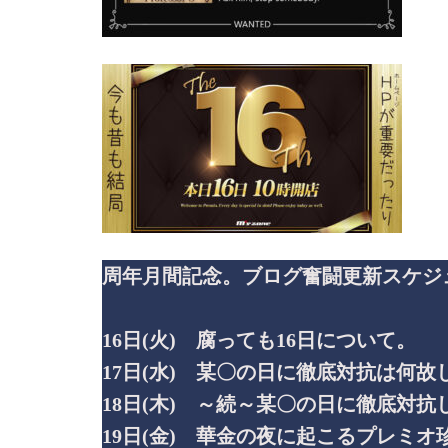
周年月間記念。ブログ奮闘更新スケジ
16日(火) 腐っても16日について。
17日(水) 某〇の日に徹底対抗は何故
18日(木) ～続～某〇の日に徹底対抗
19日(金) 華金の夜に起こるプレミオ