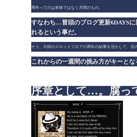
周年ってのは単体ではなく月間のもの。
すなわち…冒頭のブログ更新6DAYS
れるという事だ。
そう、今回のスロットフロアの周年の結果を活かして、次
これからの一週間の挑み方がキーとな
序章として…。腐っ