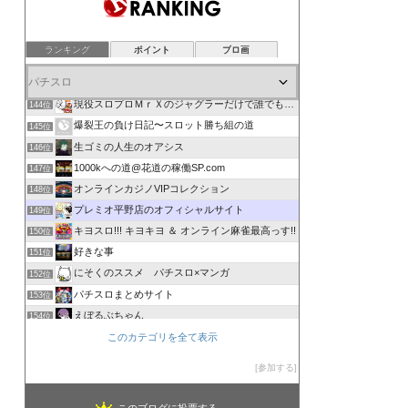
ランキング
ポイント
ブロ画
俺の歴史に！回胴日記
142位
ビタ推し！
143位
現役スロプロＭｒＸのジャグラーだけで誰でも月１０万円稼げる…
144位
爆裂王の負け日記〜スロット勝ち組の道
145位
生ゴミの人生のオアシス
146位
1000kへの道@花道の稼働SP.com
147位
オンラインカジノVIPコレクション
148位
プレミオ平野店のオフィシャルサイト
149位
キヨスロ!!! キヨキヨ ＆ オンライン麻雀最高っす!!
150位
好きな事
151位
にそくのススメ パチスロ×マンガ
152位
パチスロまとめサイト
153位
えぼるぶちゃん
154位
ギャンブる！
このカテゴリを全て表示
155位
短パン小僧のスロットブログ
156位
参加する