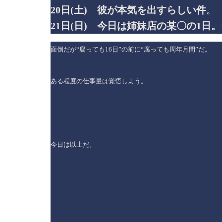
20日(土) 彼が本気を出すらしい件
。
21日(日) 今日は姉妹店の某〇の1日
面倒だが“腐っても16日”の前に“腐っても周年月間”だ。
ある程度の仕事量は覚悟しよう。
今日は以上だ。
…