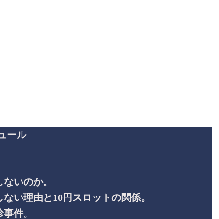
ュール
しないのか。
しない理由と10円スロットの関係。
珍事件
。