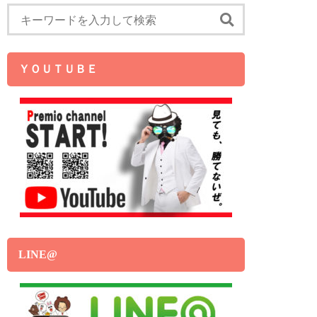
ＹＯＵＴＵＢＥ
LINE@