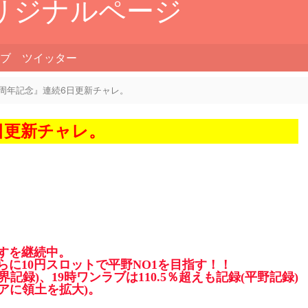
リジナルページ
ブ
ツイッター
)『周年記念』連続6日更新チャレ。
6日更新チャレ。
指すを継続中。
さらに10円スロットで平野NO1を目指す！！
界記録)、19時ワンラブは110.5％超えも記録(平野記録)
アに領土を拡大)。