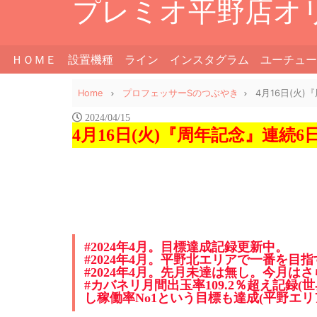
プレミオ平野店オ
ＨＯＭＥ
設置機種
ライン
インスタグラム
ユーチュー
Home
プロフェッサーSのつぶやき
4月16日(火
2024/04/15
4月16日(火)『周年記念』連続
#2024年4月。目標達成記録更新中。
#2024年4月。平野北エリアで一番を目
#2024年4月。先月未達は無し。今月は
#カバネリ月間出玉率109.2％超え記録(世
し稼働率No1という目標も達成(平野エリ