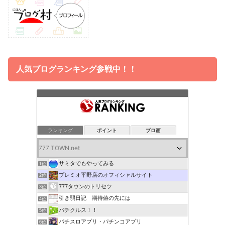
人気ブログランキング参戦中！！
ランキング
ポイント
ブロ画
サミタでもやってみる
1位
プレミオ平野店のオフィシャルサイト
2位
777タウンのトリセツ
3位
引き弱日記 期待値の先には
4位
パチクルス！！
5位
パチスロアプリ・パチンコアプリ
6位