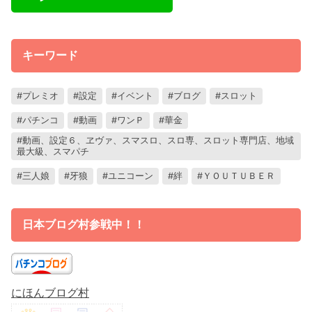
キーワード
プレミオ
設定
イベント
ブログ
スロット
パチンコ
動画
ワンＰ
華金
動画、設定６、ヱヴァ、スマスロ、スロ専、スロット専門店、地域
最大級、スマパチ
三人娘
牙狼
ユニコーン
絆
ＹＯＵＴＵＢＥＲ
日本ブログ村参戦中！！
にほんブログ村