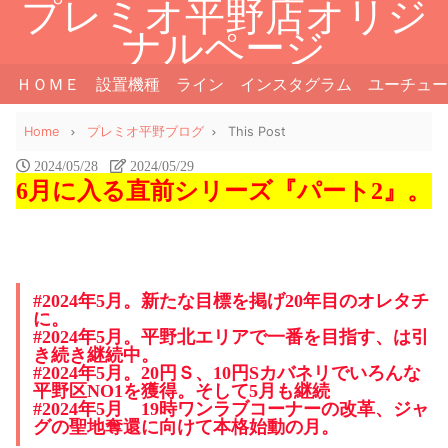
プレミオ平野店オリジ
ナルページ
ＨＯＭＥ
設置機種
ライン
インスタグラム
ユーチュー
Home
プレミオ平野ブログ
This Post
2024/05/28
2024/05/29
6月に入る直前シリーズ『パート2』。
#2024年5月。新たな目標を掲げ20年目のオレタチ
に。
#2024年5月。平野北エリアで一番を目指す、は引
き続き継続中。
#2024年5月。20円Ｓ、10円Sカバネリでいろんな
平野区NO1を獲得。そして5月も継続
#2024年5月 19時ワンラブコーナーの改革、ジャ
グの聖地奪還に向けて本格始動の月。