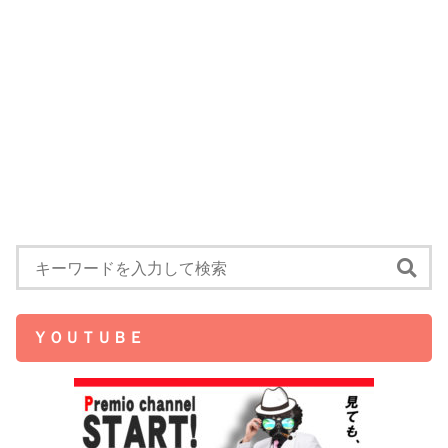
ＹＯＵＴＵＢＥ