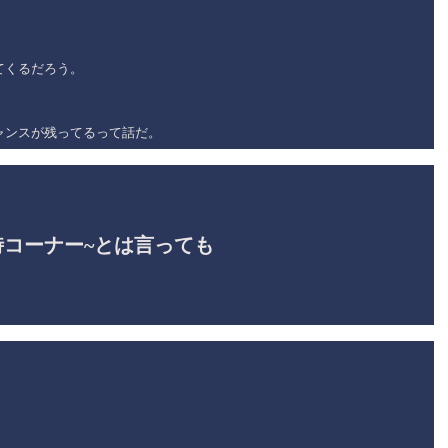
てくるだろう。
ャンスが残ってるって話だ。
時コーナー~とは言っても