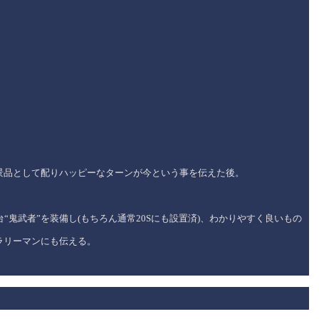
景品として配りハッピーなターンが今という事を伝えた後。
“鬼武者”を装備し(もちろん通常20Sにも設置済)、わかりやすく良いもの
ラリーマンにも伝える。