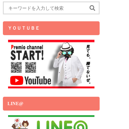
ＹＯＵＴＵＢＥ
LINE@