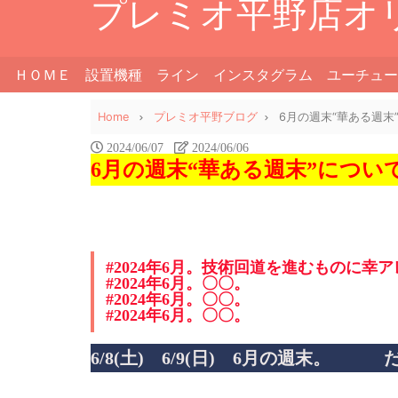
プレミオ平野店オ
ＨＯＭＥ
設置機種
ライン
インスタグラム
ユーチュー
Home
プレミオ平野ブログ
6月の週末“華ある週末
2024/06/07
2024/06/06
6月の週末“華ある週末”につい
#2024年6月。技術回道を進むものに幸ア
#2024年6月。〇〇。
#2024年6月。〇〇。
#2024年6月。〇〇。
6/8(土) 6/9(日) 6月の週末。