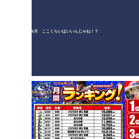
6月 ここくらいはいいんじゃね！？