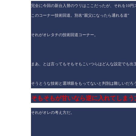
完全に今回の新台入替のウリはここだったが、それを10円
このコーナー技術回道。別名“親父になったら通れる道”
それがオレタチの技術回道コーナー。
まあ、とは言ってもそもそもこいつらはどんな設定でも出玉
そうとうな技術と選球眼をもってないと判別は難しいだろ
そもそもが甘いなら逆に入れてしまう
それがオレの考え方だ。