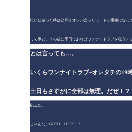
狙いに迷った時は結局今オレが言ったワードが重要になっ
って事と、その後に平日であればワンナイトラブを狙うチ
とは言っても…。
いくらワンナイトラブ~オレタチの19
土日もさすがに全部は無理。だぜ！？
以上だ。
じゃあな、GOOD LUCK！！