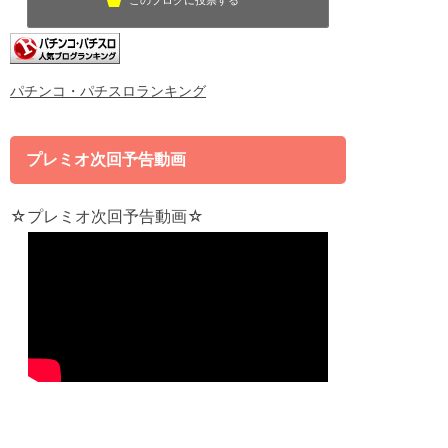
このブログに投票する
パチンコ・パチスロランキング
プレミオ次回予告動画
☆プレミオ次回予告動画☆