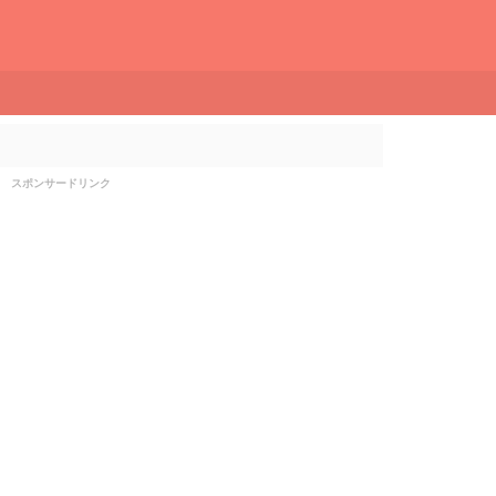
スポンサードリンク