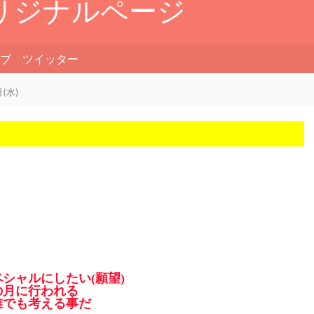
リジナルページ
ブ
ツイッター
(水)
ペシャルにしたい(願望)
の月に行われる
誰でも考える事だ