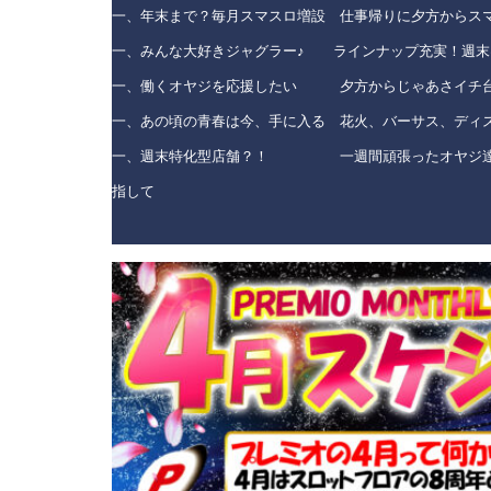
一、年末まで？毎月スマスロ増設 仕事帰りに夕方からス
一、みんな大好きジャグラー♪ ラインナップ充実！週末
一、働くオヤジを応援したい 夕方からじゃあさイチ台
一、あの頃の青春は今、手に入る 花火、バーサス、ディ
一、週末特化型店舗？！ 一週間頑張ったオヤジ達も
指して