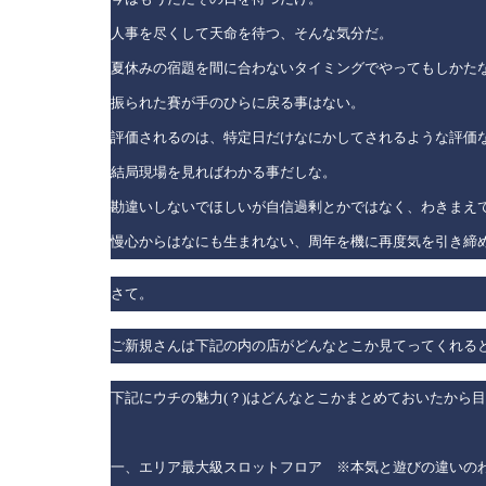
人事を尽くして天命を待つ、そんな気分だ。
夏休みの宿題を間に合わないタイミングでやってもしかた
振られた賽が手のひらに戻る事はない。
評価されるのは、特定日だけなにかしてされるような評価
結局現場を見ればわかる事だしな。
勘違いしないでほしいが自信過剰とかではなく、わきまえ
慢心からはなにも生まれない、周年を機に再度気を引き締
さて。
ご新規さんは下記の内の店がどんなとこか見てってくれる
下記にウチの魅力(？)はどんなとこかまとめておいたから
一、エリア最大級スロットフロア ※本気と遊びの違いのわ