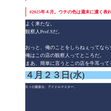
#2025年４月。ウチの色は週末に濃く
よく来たな。
観察人Prof.Sだ。
おっと、俺のことをしらねぇってなら
俺はこの店の観察人ってところだ。
まあ、簡単に言うとこの店を牛耳って
４月２３日(水)
久々の最新台、アイドルマスター。