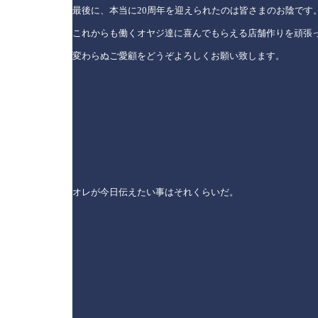
最後に、本当に20周年を迎えられたのは皆さまのお陰です
これからも働くオヤジ達に喜んでもらえる店舗作りを頑張
変わらぬご愛顧をどうぞよろしくお願い致します。
オレが今日伝えたい事はそれくらいだ。