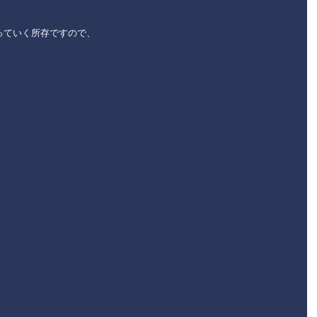
。
っていく所存ですので、