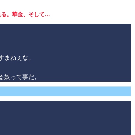
表れる。華金、そして…
すまねぇな。
る奴って事だ。